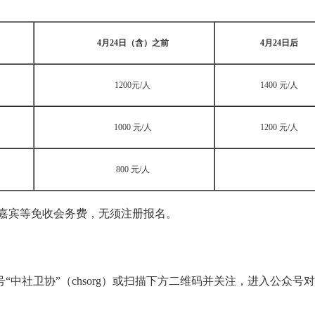
4
月
24
日（含）之前
4
月
24
日后
1200元/人
1400 元/人
1000 元/人
1200 元/人
800 元/人
嘉宾等免收会务费，无须注册报名。
号“中社卫协”（chsorg）或扫描下方二维码并关注，进入公众号