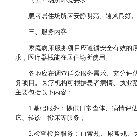
患者居住场所应安静明亮、通风良好
三、服务内容
家庭病床服务项目应
遵循安全有效的
求，医疗器械能在
居住场所
使用
。
各地
应
在调查群众服务需求、充分评
务项目。医疗机构可根据患者病情
、
执业
主要包括以下内容：
1.
基础
服务：
提供
日常查体、病情评
床、
转诊
、
撤床
等服务；
2.
检查检验服务：血常规、尿常规、