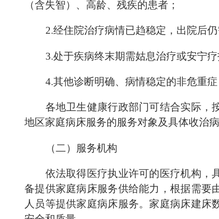
（
含失智
）
、高龄、残疾的患者；
2.
经住院治疗病情已趋稳定，出院后仍
3.
处于疾病终末期需姑息治疗或安宁疗
4.
其他诊断明确、病情稳定的非危重症
各地卫生健康行政部门可结合实际，
地区家庭病床服务的服务对象及具体收治
（二）服务机构
依法取得医疗执业许可的医疗机构，
备提供家庭病床服务
供给
能力，
根据需要
人员等
提供
家庭病床服务
。
家庭病床
建床
安全和质量。